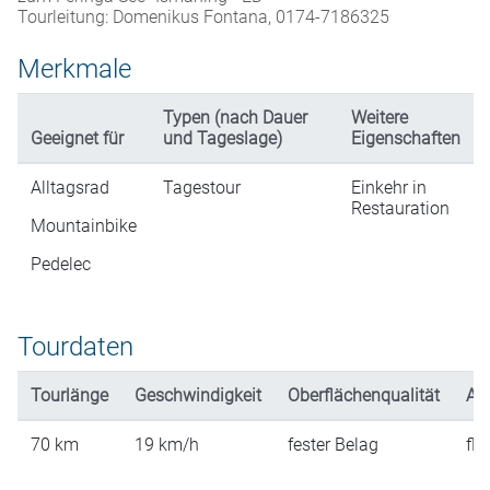
Tourleitung: Domenikus Fontana, 0174-7186325
Merkmale
Typen (nach Dauer
Weitere
Geeignet für
und Tageslage)
Eigenschaften
Alltagsrad
Tagestour
Einkehr in
Restauration
Mountainbike
Pedelec
Tourdaten
Tourlänge
Geschwindigkeit
Oberflächenqualität
An
70
km
19
km/h
fester Belag
fla