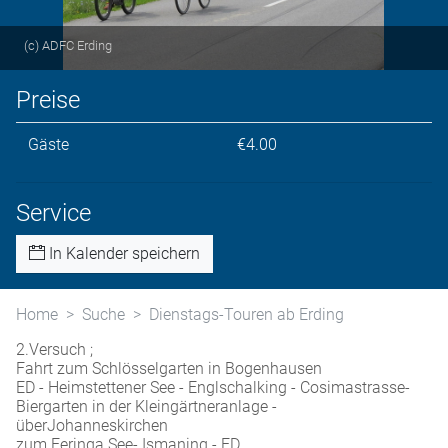
(c) ADFC Erding
Preise
Gäste
€4.00
Service
In Kalender speichern
Home
Suche
Dienstags-Touren ab Erding
2.Versuch ;
Fahrt zum Schlösselgarten in Bogenhausen
ED - Heimstettener See - Englschalking - Cosimastrasse-
Biergarten in der Kleingärtneranlage -
überJohanneskirchen
zum Feringa See- Ismaning - ED