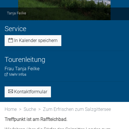
Tanja Feilke
Service
In Kalender speichern
Tourenleitung
Frau
Tanja
Feilke
Mehr Infos
Kontaktformular
Home
Suche
Zum Erfrischen zum Salzgittersee
Treffpunkt ist am Raffteichbad.