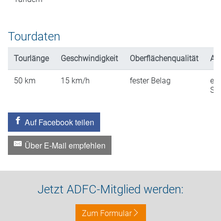
Tourdaten
Tourlänge
Geschwindigkeit
Oberflächenqualität
An
50
km
15
km/h
fester Belag
ein
St
Auf Facebook teilen
Über E-Mail empfehlen
Jetzt ADFC-Mitglied werden:
Zum Formular