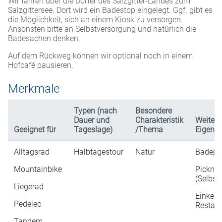
Wir fahren über die Dörfer des Salzgitter-Landes zum
Salzgittersee. Dort wird ein Badestop eingelegt. Ggf. gibt es
die Möglichkeit, sich an einem Kiosk zu versorgen.
Ansonsten bitte an Selbstversorgung und natürlich die
Badesachen denken.
Auf dem Rückweg können wir optional noch in einem
Hofcafé pausieren.
Merkmale
Typen (nach
Besondere
Dauer und
Charakteristik
Weitere
Geeignet für
Tageslage)
/Thema
Eigensc
Alltagsrad
Halbtagestour
Natur
Badepa
Mountainbike
Picknic
(Selbst
Liegerad
Einkehr
Pedelec
Restaur
Tandem