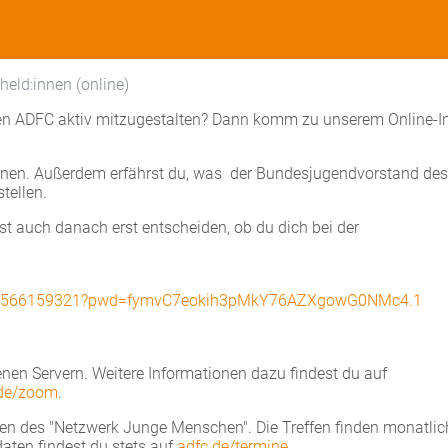
held:innen (online)
ungen ADFC aktiv mitzugestalten? Dann komm zu unserem Online-I
rnen. Außerdem erfährst du, was der Bundesjugendvorstand des
tellen.
st auch danach erst entscheiden, ob du dich bei der
/j/64566159321?pwd=fymvC7eokih3pMkY76AZXgowG0NMc4.1
nen Servern. Weitere Informationen dazu findest du auf
.de/zoom
.
ffen des "Netzwerk Junge Menschen". Die Treffen finden monatlich
ten findest du stets auf
adfc.de/termine
.