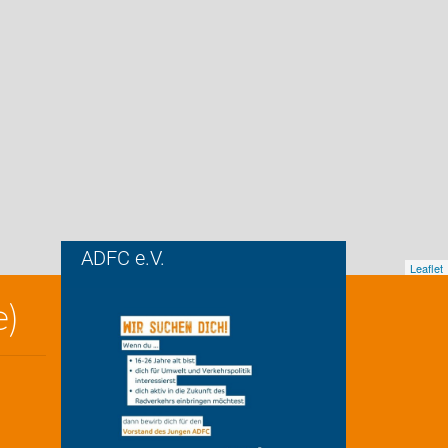
ADFC e.V.
Leaflet
e)