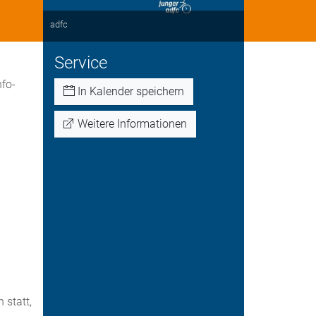
adfc
Service
nfo-
In Kalender speichern
Weitere Informationen
 statt,