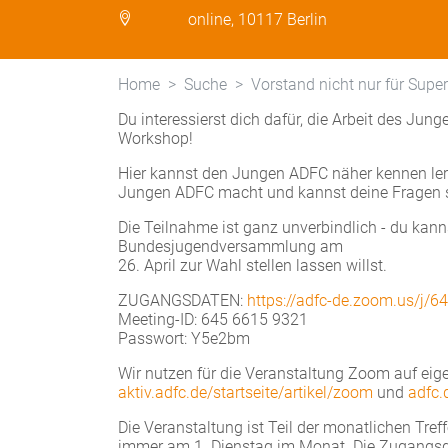
online, 10117 Berlin
Home
Suche
Vorstand nicht nur für Super
Du interessierst dich dafür, die Arbeit des J
Workshop!
Hier kannst den Jungen ADFC näher kennen le
Jungen ADFC macht und kannst deine Fragen s
Die Teilnahme ist ganz unverbindlich - du kann
Bundesjugendversammlung am
26. April zur Wahl stellen lassen willst.
ZUGANGSDATEN:
https://adfc-de.zoom.us
Meeting-ID: 645 6615 9321
Passwort: Y5e2bm
Wir nutzen für die Veranstaltung Zoom auf eige
aktiv.adfc.de/startseite/artikel/zoom
und
adfc
Die Veranstaltung ist Teil der monatlichen Tre
immer am 1. Dienstag im Monat. Die Zugangsda