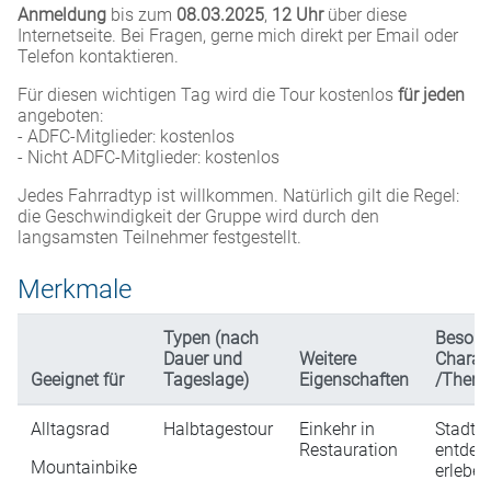
Anmeldung
bis zum
08.03.2025
,
12 Uhr
über diese
Internetseite. Bei Fragen, gerne mich direkt per Email oder
Telefon kontaktieren.
Für diesen wichtigen Tag wird die Tour kostenlos
für jeden
angeboten:
- ADFC-Mitglieder: kostenlos
- Nicht ADFC-Mitglieder: kostenlos
Jedes Fahrradtyp ist willkommen. Natürlich gilt die Regel:
die Geschwindigkeit der Gruppe wird durch den
langsamsten Teilnehmer festgestellt.
Merkmale
Typen (nach
Besond
Dauer und
Weitere
Charakt
Geeignet für
Tageslage)
Eigenschaften
/Them
Alltagsrad
Halbtagestour
Einkehr in
Stadt
Restauration
entdec
Mountainbike
erleben