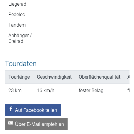
Liegerad
Pedelec
Tandem
Anhänger /
Dreirad
Tourdaten
Tourlänge
Geschwindigkeit
Oberflächenqualität
An
23
km
16
km/h
fester Belag
fla
Auf Facebook teilen
Über E-Mail empfehlen