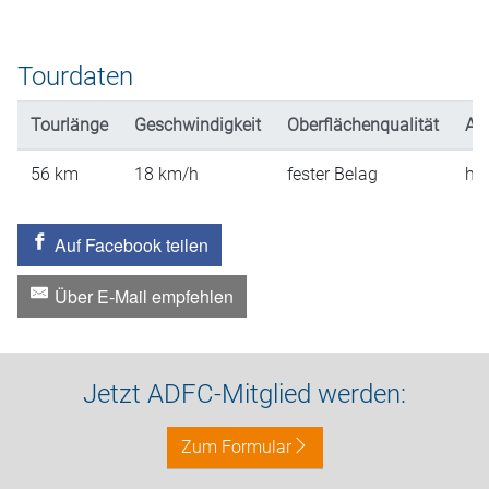
Tourdaten
Tourlänge
Geschwindigkeit
Oberflächenqualität
An
56
km
18
km/h
fester Belag
hü
Auf Facebook teilen
Über E-Mail empfehlen
Jetzt ADFC-Mitglied werden:
Zum Formular