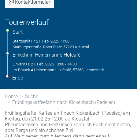
Kontaktformular
Tourenverlauf
Start
Startpunkt
Fr. 21. Feb. 2025
11:00
Marburgerstraße, Roter Platz, 57223 Kreuztal
Einkehr in Heinemann's Hofcafé
Einkehr
Fr. 21. Feb. 2025
13:00
-
14:00
Im Brauck 4 Heinemann's Hofcafé, 57368 Lennestadt
Ende
Home
Suche
Frühlingskaffeefahrt nach Kickenbach (Pedelec)
Frühlingshafte Kaffeefahrt nach Kickenbach (Pedelec) am
Freitag, den 21.02.25 12.00 ab Kreuztal.
Rheumadecken und Heizkissen kann ich Euch nicht bieten,
aber Berge und ein schönes Ziel.
Auf Waldwegen zum Altenberg, dann geht es auf