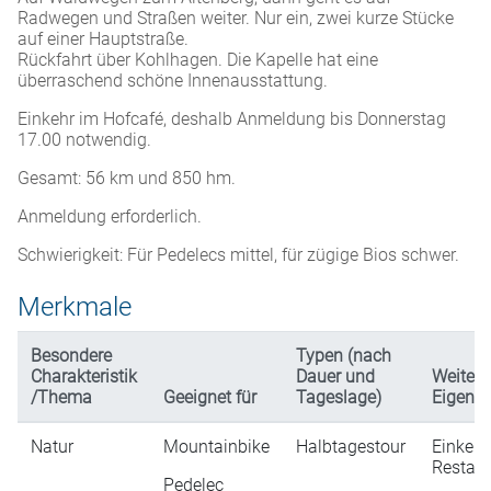
Radwegen und Straßen weiter. Nur ein, zwei kurze Stücke
auf einer Hauptstraße.
Rückfahrt über Kohlhagen. Die Kapelle hat eine
überraschend schöne Innenausstattung.
Einkehr im Hofcafé, deshalb Anmeldung bis Donnerstag
17.00 notwendig.
Gesamt: 56 km und 850 hm.
Anmeldung erforderlich.
Schwierigkeit: Für Pedelecs mittel, für zügige Bios schwer.
Merkmale
Besondere
Typen (nach
Charakteristik
Dauer und
Weitere
/Thema
Geeignet für
Tageslage)
Eigensc
Natur
Mountainbike
Halbtagestour
Einkehr
Restaur
Pedelec