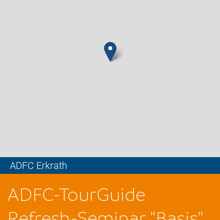
ADFC Erkrath
Leaflet
ADFC-TourGuide
Refresh-Seminar "Basis"