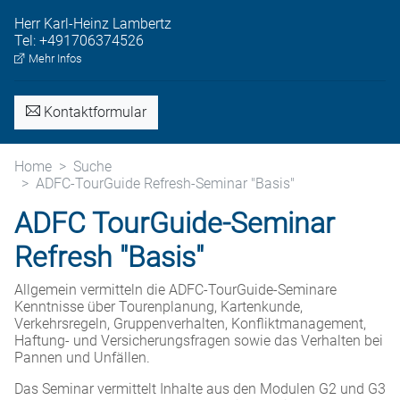
Herr
Karl-Heinz
Lambertz
Tel:
+491706374526
Mehr Infos
Kontaktformular
Home
Suche
ADFC-TourGuide Refresh-Seminar "Basis"
ADFC TourGuide-Seminar
Refresh "Basis"
Allgemein vermitteln die ADFC-TourGuide-Seminare
Kenntnisse über Tourenplanung, Kartenkunde,
Verkehrsregeln, Gruppenverhalten, Konfliktmanagement,
Haftung- und Versicherungsfragen sowie das Verhalten bei
Pannen und Unfällen.
Das Seminar vermittelt Inhalte aus den Modulen G2 und G3