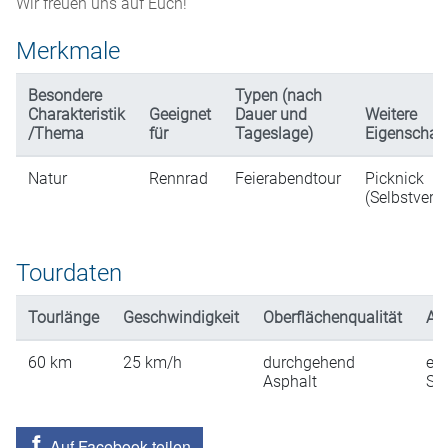
Wir freuen uns auf Euch!
Merkmale
Besondere
Typen (nach
Charakteristik
Geeignet
Dauer und
Weitere
/Thema
für
Tageslage)
Eigenschaf
Natur
Rennrad
Feierabendtour
Picknick
(Selbstverp
Tourdaten
Tourlänge
Geschwindigkeit
Oberflächenqualität
An
60
km
25
km/h
durchgehend
ein
Asphalt
St
Auf Facebook teilen