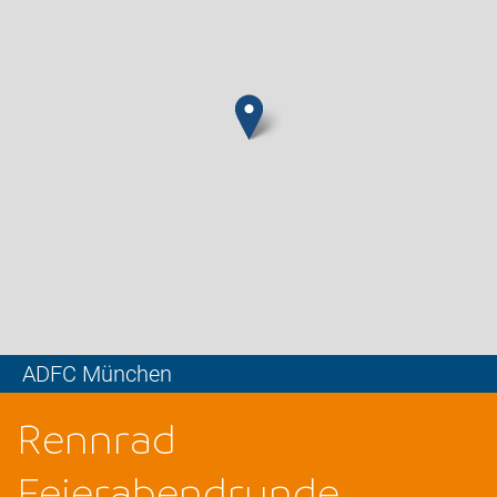
ADFC München
Leaflet
Rennrad
Feierabendrunde