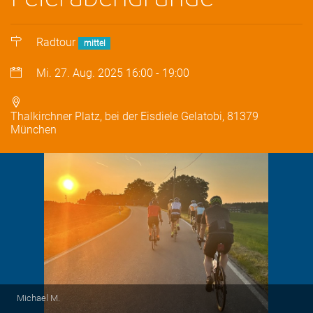
Radtour
mittel
Mi. 27. Aug. 2025
16:00
-
19:00
Thalkirchner Platz, bei der Eisdiele Gelatobi, 81379
München
Michael M.