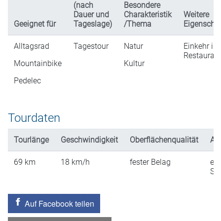
(nach
Besondere
Dauer und
Charakteristik
Weitere
Geeignet für
Tageslage)
/Thema
Eigenscha
Alltagsrad
Tagestour
Natur
Einkehr in
Restaurati
Mountainbike
Kultur
Pedelec
Tourdaten
Tourlänge
Geschwindigkeit
Oberflächenqualität
An
69
km
18
km/h
fester Belag
ein
St
Auf Facebook teilen