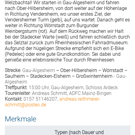
Welzbachtal! Wir starten in Gau-Algesheim und fahren
nach Ober-Hilbersheim, von dort weiter auf der Höhenlage
in Richtung Vendersheim, wo unser erstes Ziel, der
Vendersheimer Turm (gelb), auf uns wartet. Danach geht es
weiter in Richtung Wörrstadt zum Burgunder
Weinbergsturm (rot). Auf dem Rückweg machen wir Halt
bei der Stadecker Warte (weiß) und fahren schließlich durch
das Selztal zurück zum Rheinhessischen Fahrradmuseum.
Aufgrund der hügeligen Strecke empfiehlt sich ein E-Bike
(Pedelec) oder eine gute Grundkondition. Sei dabei und
genieße eine erlebnisreiche Tour durch Rheinhessen.
Strecke
: Gau-Algesheim
– Ober-Hilbersheim – Wörrstadt –
Saulheim – Stadecken-Elsheim – Großwinternheim
- Gau-
Algesheim
Treffpunkt
: 15:00 Uhr, Gau-Algesheim, Schloss Ardeck
Tourenleiter
: Andreas Schmitt, ADFC Mainz-Bingen
Kontakt
: 0157 51146207,
andreas.reithmeier-
schmitt@posteo.de
Merkmale
Typen (nach Dauer und