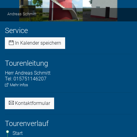
Andreas Schmitt
Service
In Kalender speichern
Tourenleitung
Herr
Andreas
Schmitt
Tel:
015751146207
Mehr Infos
Kontaktformular
Tourenverlauf
Start