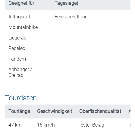
Geeignet für
Tageslage)
Alltagsrad
Feierabendtour
Mountainbike
Liegerad
Pedelec
Tandem
Anhänger /
Dreirad
Tourdaten
Tourlänge
Geschwindigkeit
Oberflächenqualität
An
47
km
16
km/h
fester Belag
hü