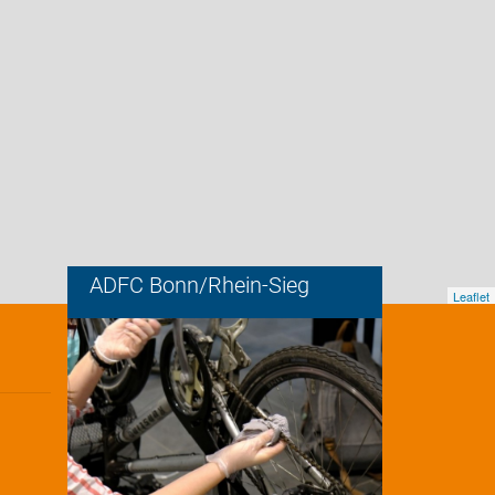
ADFC Bonn/Rhein-Sieg
Leaflet