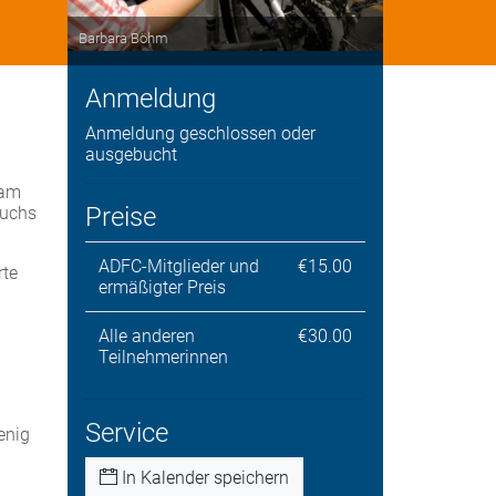
Barbara Böhm
Anmeldung
Anmeldung geschlossen oder
ausgebucht
sam
Preise
auchs
ADFC-Mitglieder und
€15.00
rte
ermäßigter Preis
Alle anderen
€30.00
Teilnehmerinnen
Service
enig
In Kalender speichern