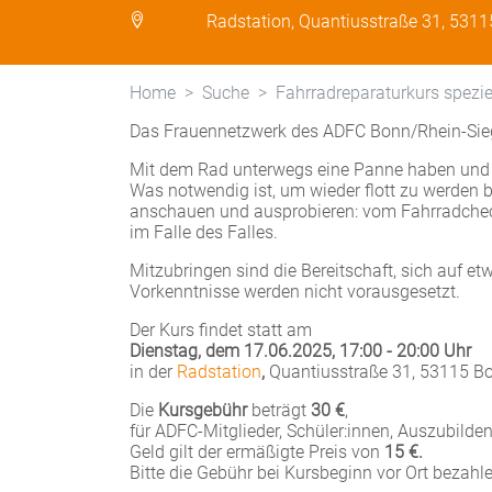
Radstation, Quantiusstraße 31, 531
Home
Suche
Fahrradreparaturkurs spezie
Das Frauennetzwerk des ADFC Bonn/Rhein-Sieg l
Mit dem Rad unterwegs eine Panne haben und n
Was notwendig ist, um wieder flott zu werden b
anschauen und ausprobieren: vom Fahrradcheck
im Falle des Falles.
Mitzubringen sind die Bereitschaft, sich auf e
Vorkenntnisse werden nicht vorausgesetzt.
Der Kurs findet statt am
Dienstag, dem 17.06.2025, 17:00 - 20:00 Uhr
in der
Radstation
,
Quantiusstraße 31, 53115 B
Die
Kursgebühr
beträgt
30 €
,
für ADFC-Mitglieder, Schüler:innen, Auszubild
Geld gilt der ermäßigte Preis von
15 €.
Bitte die Gebühr bei Kursbeginn vor Ort bezahle