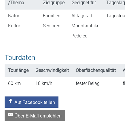
/Thema
Zielgruppe
Geeignet für
Tageslage)
Natur
Familien
Alltagsrad
Tagestour
Kultur
Senioren
Mountainbike
Pedelec
Tourdaten
Tourlänge
Geschwindigkeit
Oberflächenqualität
An
60
km
18
km/h
fester Belag
fla
Auf Facebook teilen
Über E-Mail empfehlen