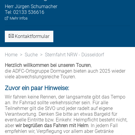
Herr
Jürgen
Schumacher
Tel:
02133 536616
Mehr Infos
Kontaktformular
Home
Suche
Sternfahrt NRW - Düsseldorf
Herzlich willkommen bei unseren Touren
,
die ADFC-Ortsgruppe Dormagen bieten auch 2025 wieder
viele abwechslungsreiche Touren.
Zuvor ein paar Hinweise:
Wir fahren keine Rennen, der langsamste gibt das Tempo
an. Ihr Fahrrad sollte verkehrssicher sein. Für alle
Teilnehmer gilt die StVO und jeder radelt auf eigene
Verantwortung. Denken Sie bitte an etwas Bargeld für
eventuelle Eintritte bzw. Einkehr. Helmpflicht besteht nicht,
aber
wir begrüßen das Fahren mit Helm
. In jedem Fall
empfehlen wir, Verpflegung vor allem aber Getränke