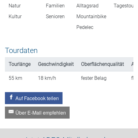
Natur
Familien
Alltagsrad
Tagestour
Kultur
Senioren
Mountainbike
Pedelec
Tourdaten
Tourlänge
Geschwindigkeit
Oberflächenqualität
An
55
km
18
km/h
fester Belag
fla
Auf Facebook teilen
Über E-Mail empfehlen