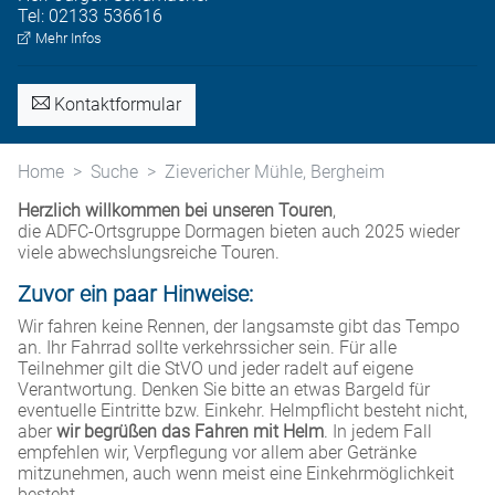
Tel:
02133 536616
Mehr Infos
Kontaktformular
Home
Suche
Zievericher Mühle, Bergheim
Herzlich willkommen bei unseren Touren
,
die ADFC-Ortsgruppe Dormagen bieten auch 2025 wieder
viele abwechslungsreiche Touren.
Zuvor ein paar Hinweise:
Wir fahren keine Rennen, der langsamste gibt das Tempo
an. Ihr Fahrrad sollte verkehrssicher sein. Für alle
Teilnehmer gilt die StVO und jeder radelt auf eigene
Verantwortung. Denken Sie bitte an etwas Bargeld für
eventuelle Eintritte bzw. Einkehr. Helmpflicht besteht nicht,
aber
wir begrüßen das Fahren mit Helm
. In jedem Fall
empfehlen wir, Verpflegung vor allem aber Getränke
mitzunehmen, auch wenn meist eine Einkehrmöglichkeit
besteht.