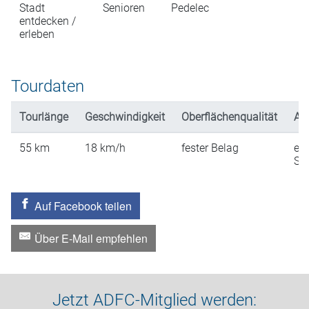
Stadt
Senioren
Pedelec
entdecken /
erleben
Tourdaten
Tourlänge
Geschwindigkeit
Oberflächenqualität
An
55
km
18
km/h
fester Belag
ein
St
Auf Facebook teilen
Über E-Mail empfehlen
Jetzt ADFC-Mitglied werden: