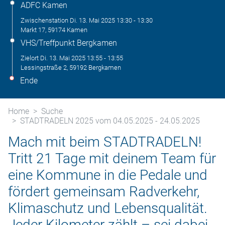
ADFC Kamen
Zwischenstation
Di. 13. Mai 2025
13:30
-
13:30
Markt 17, 59174 Kamen
VHS/Treffpunkt Bergkamen
Zielort
Di. 13. Mai 2025
13:55
-
13:55
Lessingstraße 2, 59192 Bergkamen
Ende
Home
Suche
STADTRADELN 2025 vom 04.05.2025 - 24.05.2025
Mach mit beim STADTRADELN!
Tritt 21 Tage mit deinem Team für
eine Kommune in die Pedale und
fördert gemeinsam Radverkehr,
Klimaschutz und Lebensqualität.
Jeder Kilometer zählt – sei dabei