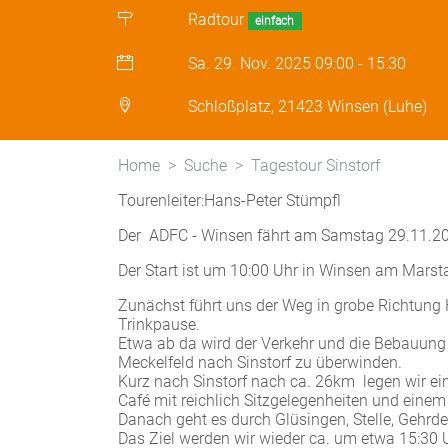
Radtour
einfach
Sa. 29. Nov. 2025
09:00
-
15:30
Schloßplatz, 21423 Winsen (Luhe)
Home
Suche
Tagestour Sinstorf
Tourenleiter:Hans-Peter Stümpfl
Der ADFC - Winsen fährt am Samstag 29.11.20
Der Start ist um 10:00 Uhr in Winsen am Marsta
Zunächst führt uns der Weg in grobe Richtung 
Trinkpause.
Etwa ab da wird der Verkehr und die Bebauung
Meckelfeld nach Sinstorf zu überwinden.
Kurz nach Sinstorf nach ca. 26km legen wir e
Café mit reichlich Sitzgelegenheiten und einem
Danach geht es durch Glüsingen, Stelle, Gehrd
Das Ziel werden wir wieder ca. um etwa 15:30 U