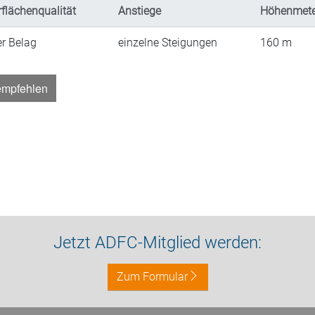
flächenqualität
Anstiege
Höhenmete
er Belag
einzelne Steigungen
160
m
empfehlen
Jetzt ADFC-Mitglied werden:
Zum Formular