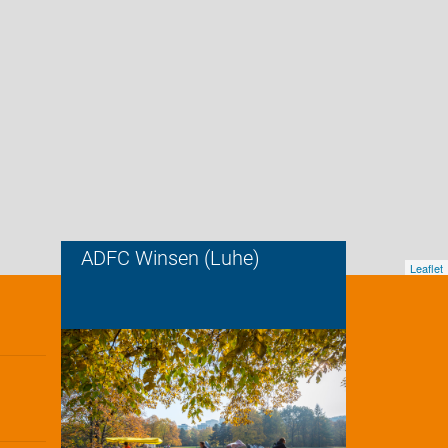
ADFC Winsen (Luhe)
Leaflet