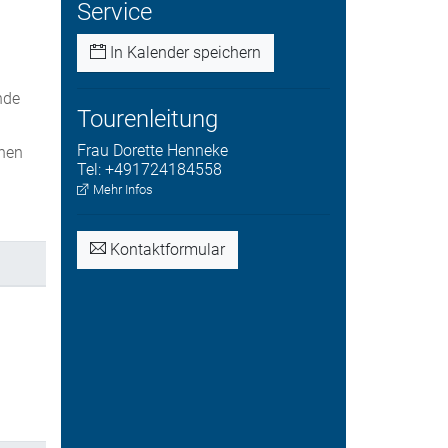
Service
In Kalender speichern
nde
Tourenleitung
Frau
Dorette
Henneke
chen
Tel:
+491724184558
Mehr Infos
Kontaktformular