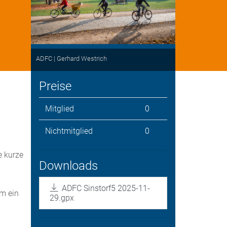
ADFC | Gerhard Westrich
Preise
Mitglied
0
Nichtmitglied
0
e kurze
Downloads
ADFC Sinstorf5 2025-11-
m ein
29.gpx