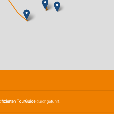
tifizierten TourGuide
durchgeführt.