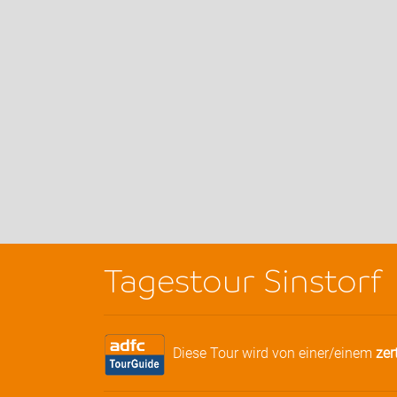
Tagestour Sinstorf
Diese Tour wird von einer/einem
zer