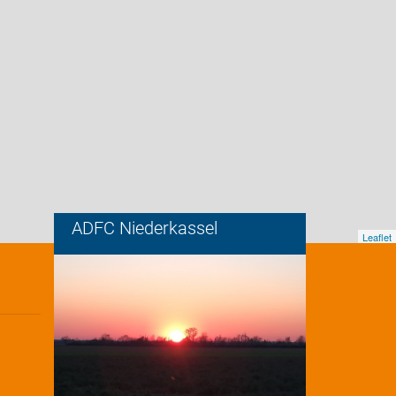
ADFC Niederkassel
Leaflet