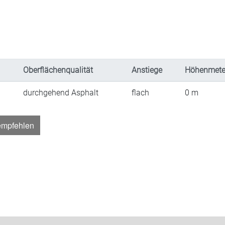
Oberflächenqualität
Anstiege
Höhenmete
durchgehend Asphalt
flach
0
m
empfehlen