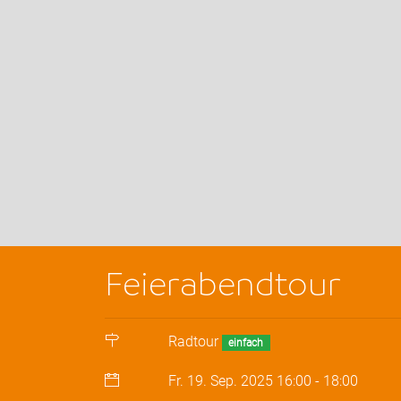
Feierabendtour
Radtour
einfach
Fr. 19. Sep. 2025
16:00
-
18:00