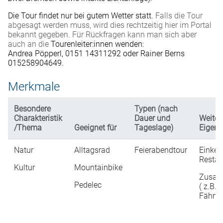
Die Tour findet nur bei gutem Wetter statt.
Falls die Tour
abgesagt werden muss, wird dies rechtzeitig hier im Portal
bekannt gegeben. Für Rückfragen kann man sich aber
auch an die
Tourenleiter:innen wenden:
Andrea Pöpperl, 0151 14311292 oder Rainer Berns
015258904649.
Merkmale
Besondere
Typen (nach
Charakteristik
Dauer und
Weiter
/Thema
Geeignet für
Tageslage)
Eigens
Natur
Alltagsrad
Feierabendtour
Einkeh
Restau
Kultur
Mountainbike
Zusatz
Pedelec
( z.B. E
Fährti