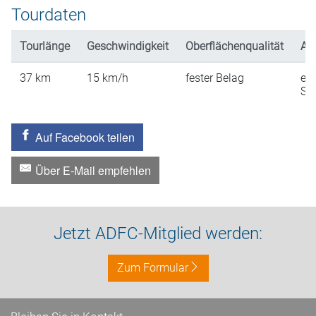
Tourdaten
Tourlänge
Geschwindigkeit
Oberflächenqualität
An
37
km
15
km/h
fester Belag
ein
St
Auf Facebook teilen
Über E-Mail empfehlen
Jetzt ADFC-Mitglied werden:
Zum Formular