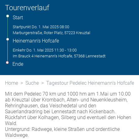
Tourenverlauf
Start
Startpunkt
Do. 1. Mai 2025
08:00
Marburgerstraße, Roter Platz, 57223 Kreuztal
Heinemann's Hofcafe
Einkehr
Do. 1. Mai 2025
11:30
-
13:00
Im Brauck 4 Heinemann's Hofcafe, 57368 Lennestadt
Ende
Home
Suche
Tagestour Pedelec Heinemann's Hofcafe
Mit dem Pedelec 70 km und 1000 hm am 1.Mai um 10.00
ab Kreuztal über Krombach, Alten- und Neuenkleusheim,
Rehringhausen, das Veischedetal und den
Sauerlandradring bei Lennestadt nach Kickenbach.
Rückfahrt über Kolhagen, Silberg und eventuell den Hohen
Wald.
Untergrund: Radwege, kleine Straßen und ordentliche
Waldwege.