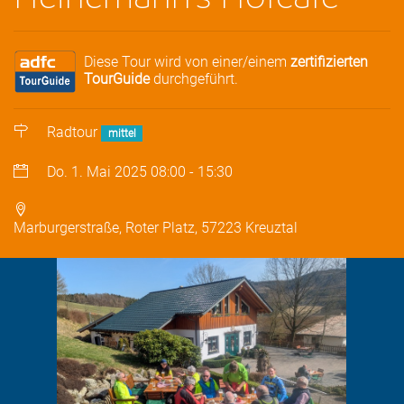
Diese Tour wird von einer/einem
zertifizierten
TourGuide
durchgeführt.
Radtour
mittel
Do. 1. Mai 2025
08:00
-
15:30
Marburgerstraße, Roter Platz, 57223 Kreuztal