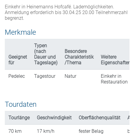
Einkehr in Heinemanns Hofcafé. Lademöglichkeiten.
Anmeldung erforderlich bis 30.04.25 20.00 Teilnehmerzahl
begrenzt.
Merkmale
Typen
(nach
Besondere
Geeignet
Dauer und
Charakteristik
Weitere
für
Tageslage)
/Thema
Eigenschaften
Pedelec
Tagestour
Natur
Einkehr in
Restauration
Tourdaten
Tourlänge
Geschwindigkeit
Oberflächenqualität
An
70
km
17
km/h
fester Belag
ber