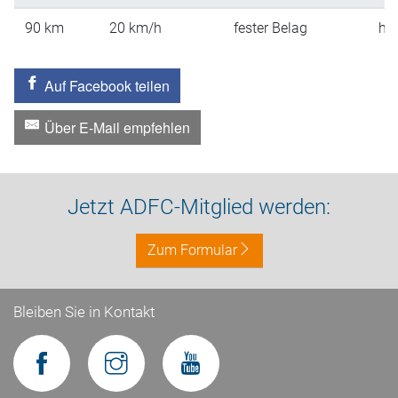
90
km
20
km/h
fester Belag
hü
Auf Facebook teilen
Über E-Mail empfehlen
Jetzt ADFC-Mitglied werden:
Zum Formular
Bleiben Sie in Kontakt