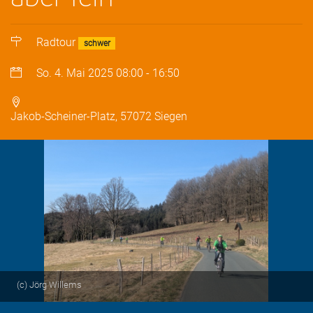
Radtour
schwer
So. 4. Mai 2025
08:00
-
16:50
Jakob-Scheiner-Platz, 57072 Siegen
(c) Jörg Willems