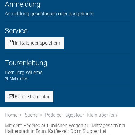
Anmeldung
Anmeldung geschlossen oder ausgebucht
Service
In Kalender speichern
Tourenleitung
Herr
Jörg
Willems
Mehr Infos
Kontaktformular
Home
Suche
Pedelec Tagestour "Klein aber fein"
Mit dem Pedelec auf üblichen Wegen zu: Mittagessen bei
Halberstadt in Brün, Kaffeezeit Op'm Stupper bei