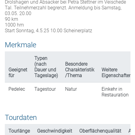
Drolshagen und Absacker bei Petra Stettner im Veischede
Tal. Teilnehmerzahl begrenzt. Anmeldung bis Samstag,
03.05. 20.00
90 km
1000 hm
Start Sonntag, 4.5.25 10.00 Scheinerplatz
Merkmale
Typen
(nach
Besondere
Geeignet
Dauer und
Charakteristik
Weitere
für
Tageslage)
/Thema
Eigenschaften
Pedelec
Tagestour
Natur
Einkehr in
Restauration
Tourdaten
Tourlänge
Geschwindigkeit
Oberflächenqualität
An