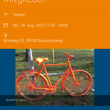
Termin
Mo. 18. Aug. 2025
17:00
-
19:00
Bohlweg 55, 38100 Braunschweig
Susanne Gaus