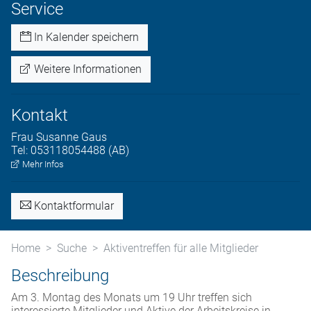
Service
In Kalender speichern
Weitere Informationen
Kontakt
Frau
Susanne
Gaus
Tel:
053118054488 (AB)
Mehr Infos
Kontaktformular
Home
Suche
Aktiventreffen für alle Mitglieder
Beschreibung
Am 3. Montag des Monats um 19 Uhr treffen sich
interessierte Mitglieder und Aktive der Arbeitskreise in