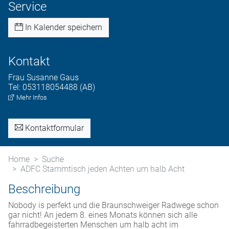
Service
In Kalender speichern
Kontakt
Frau
Susanne
Gaus
Tel:
053118054488 (AB)
Mehr Infos
Kontaktformular
Home
Suche
ADFC Stammtisch jeden Achten um halb Acht
Beschreibung
Nobody is perfekt und die Braunschweiger Radwege schon
gar nicht! An jedem 8. eines Monats können sich alle
fahrradbegeisterten Menschen um halb acht im