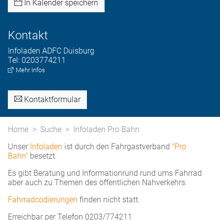
In Kalender speichern
Kontakt
Infoladen
ADFC Duisburg
Tel:
0203774211
Mehr Infos
Kontaktformular
Home
Suche
Infoladen Pro Bahn
Unser
Infoladen
ist durch den Fahrgastverband
"Pro
Bahn"
besetzt.
Es gibt Beratung und Informationrund rund ums Fahrrad
aber auch zu Themen des öffentlichen Nahverkehrs.
Fahrradcodierungen
finden nicht statt.
Erreichbar per Telefon 0203/774211