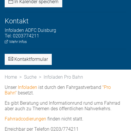
In Kalender speichern
Kontakt
Infoladen
ADFC Duisburg
Tel:
0203774211
Mehr Infos
Kontaktformular
Home
Suche
Infoladen Pro Bahn
Unser
Infoladen
ist durch den Fahrgastverband
"Pro
Bahn"
besetzt.
Es gibt Beratung und Informationrund rund ums Fahrrad
aber auch zu Themen des öffentlichen Nahverkehrs.
Fahrradcodierungen
finden nicht statt.
Erreichbar per Telefon 0203/774211