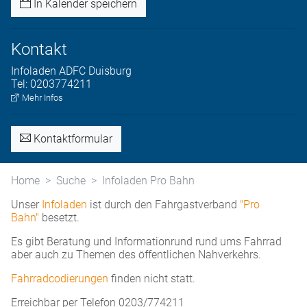
In Kalender speichern
Kontakt
Infoladen
ADFC Duisburg
Tel:
0203774211
Mehr Infos
Kontaktformular
Home
Suche
Infoladen Pro Bahn
Unser
Infoladen
ist durch den Fahrgastverband
"Pro
Bahn"
besetzt.
Es gibt Beratung und Informationrund rund ums Fahrrad
aber auch zu Themen des öffentlichen Nahverkehrs.
Fahrradcodierungen
finden nicht statt.
Erreichbar per Telefon 0203/774211