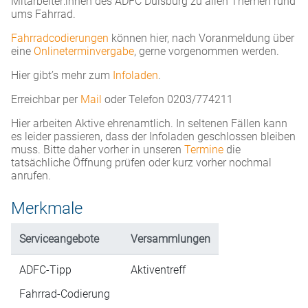
Mitarbeiter:innen des ADFC Duisburg zu allen Themen rund
ums Fahrrad.
Fahrradcodierungen
können hier, nach Voranmeldung über
eine
Onlineterminvergabe
, gerne vorgenommen werden.
Hier gibt’s mehr zum
Infoladen
.
Erreichbar per
Mail
oder Telefon 0203/774211
Hier arbeiten Aktive ehrenamtlich. In seltenen Fällen kann
es leider passieren, dass der Infoladen geschlossen bleiben
muss. Bitte daher vorher in unseren
Termine
die
tatsächliche Öffnung prüfen oder kurz vorher nochmal
anrufen.
Merkmale
Serviceangebote
Versammlungen
ADFC-Tipp
Aktiventreff
Fahrrad-Codierung