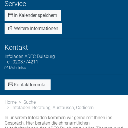
Service
In Kalender speichern
Weitere Informationen
Kontakt
Infoladen
ADFC Duisburg
Tel:
0203774211
Mehr Infos
Kontaktformular
Home
Suche
Infoladen: Beratung, Austausch, Codieren
In unserem Infoladen kommen wir gerne mit Ihnen ins
Gespräch. Hier beraten die ehrenamtlichen