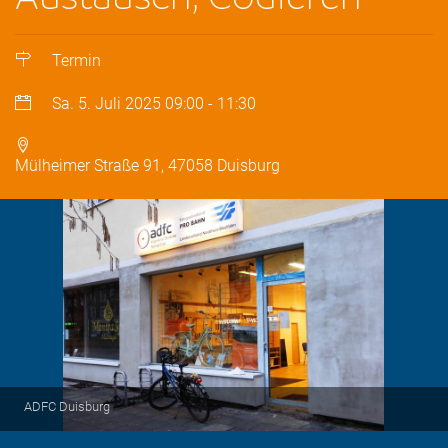
Termin
Sa. 5. Juli 2025
09:00
-
11:30
Mülheimer Straße 91, 47058 Duisburg
ADFC Duisburg