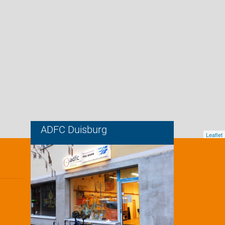
ADFC Duisburg
Leaflet