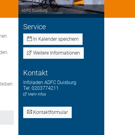
ADFC Duisburg
Service
nnen
In Kalender speichern
den.
Weitere Informationen
Kontakt
Infoladen
ADFC Duisburg
bleiben
Tel:
0203774211
.
Mehr Infos
Kontaktformular