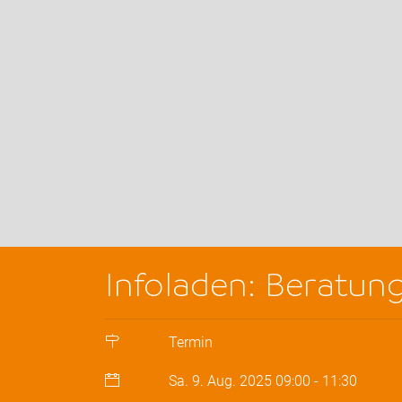
Infoladen: Beratun
Termin
Sa. 9. Aug. 2025
09:00
-
11:30