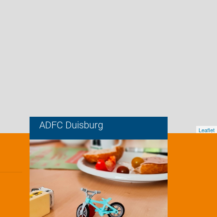
ADFC Duisburg
Leaflet