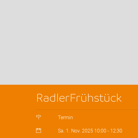
RadlerFrühstück
Termin
Sa. 1. Nov. 2025
10:00
-
12:30