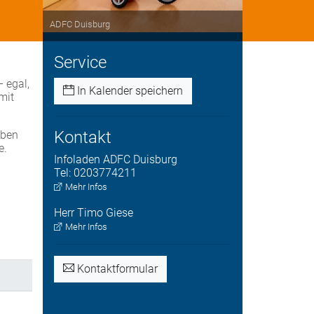
ADFC Duisburg
Service
 egal,
In Kalender speichern
mit
Kontakt
aben
e.
Infoladen
ADFC Duisburg
Tel:
0203774211
Mehr Infos
Herr
Timo
Giese
Mehr Infos
Kontaktformular