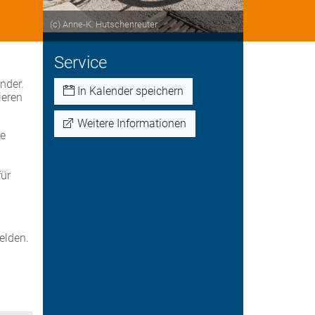
(c) Anne-K. Hutschenreuter
Service
nder.
In Kalender speichern
ieren
Weitere Informationen
ne
für
lden.