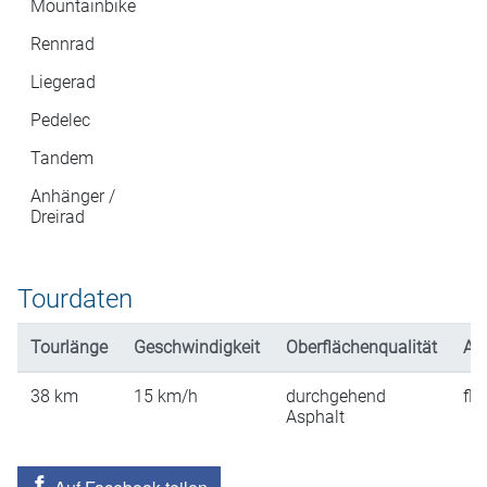
Mountainbike
Rennrad
Liegerad
Pedelec
Tandem
Anhänger /
Dreirad
Tourdaten
Tourlänge
Geschwindigkeit
Oberflächenqualität
An
38
km
15
km/h
durchgehend
fla
Asphalt