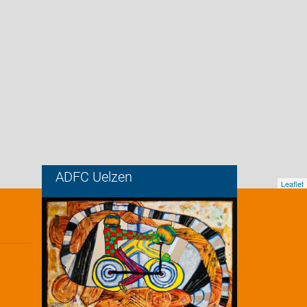
ADFC Uelzen
Leaflet