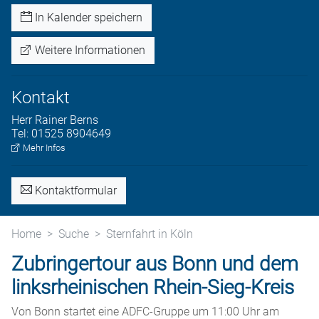
In Kalender speichern
Weitere Informationen
Kontakt
Herr
Rainer
Berns
Tel:
01525 8904649
Mehr Infos
Kontaktformular
Home
Suche
Sternfahrt in Köln
Zubringertour aus Bonn und dem
linksrheinischen Rhein-Sieg-Kreis
Von Bonn startet eine ADFC-Gruppe um 11:00 Uhr am