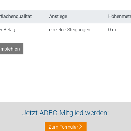
flächenqualität
Anstiege
Höhenmete
er Belag
einzelne Steigungen
0
m
empfehlen
Jetzt ADFC-Mitglied werden:
Zum Formular