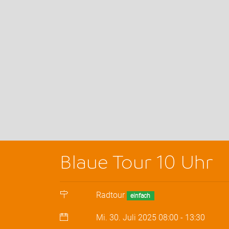
Blaue Tour 10 Uhr
Radtour
einfach
Mi. 30. Juli 2025
08:00
-
13:30