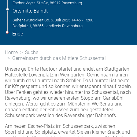
Escher-Wyss-Straße, 88212 Ravensburg
Ortsmitte Baindt
Sehenswürdigkeit
So. 6. Juli 2025
14:45
-
15:00
Dorfplatz 1, 88255 Landkreis Ravensburg
Ende
Home
Suche
Gemeinsam durch das Mittlere Schussental
Unsere geführte Radtour startet und endet am Stadtgarten,
Haltestelle Löwenplatz in Weingarten. Gemeinsam fahren
wir durch das Lauratal nach Schlier. Das Lauratal ist heute
für Kfz gesperrt und so können wir entspannt hinauf radeln.
Über Fenken geht es wieder hinunter ins Schussental, nach
Ravensburg, wo wir unseren ersten Stopp am Gänsbühl
einlegen. Weiter geht es zum Münster in Weißenau und
danach entlang der Schussen zum neu gestalteten
Schussenpark westlich des Ravensburger Bahnhofs.
Am neuen Escher-Platz im Schussenpark, zwischen
Sportfeld und Spielplatz, erwartet Sie ein kleiner Snack und