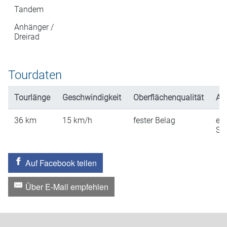
Tandem
Anhänger /
Dreirad
Tourdaten
Tourlänge
Geschwindigkeit
Oberflächenqualität
An
36
km
15
km/h
fester Belag
ein
St
Auf Facebook teilen
Über E-Mail empfehlen