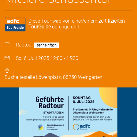
Diese Tour wird von einer/einem
zertifizierten
TourGuide
durchgeführt.
Radtour
sehr einfach
So. 6. Juli 2025
12:00
-
15:30
Bushaltestelle Löwenplatz, 88250 Weingarten