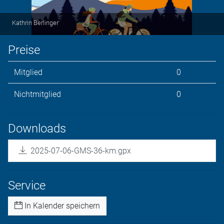
Kathrin Berlinger
Preise
Mitglied
0
Nichtmitglied
0
Downloads
2025-07-06-GMS-36-km.gpx
Service
In Kalender speichern