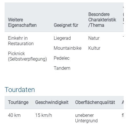
Ty
Besondere
(n
Weitere
Charakteristik
Da
Eigenschaften
Geeignet für
/Thema
Ta
Einkehr in
Liegerad
Natur
Ta
Restauration
Mountainbike
Kultur
Picknick
Pedelec
(Selbstverpflegung)
Tandem
Tourdaten
Tourlänge
Geschwindigkeit
Oberflächenqualität
An
40
km
15
km/h
unebener
fla
Untergrund