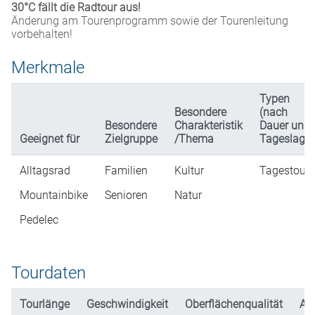
30°C fällt die Radtour aus!
Änderung am Tourenprogramm sowie der Tourenleitung
vorbehalten!
Merkmale
Typen
Besondere
(nach
Besondere
Charakteristik
Dauer und
Geeignet für
Zielgruppe
/Thema
Tageslage)
Alltagsrad
Familien
Kultur
Tagestour
Mountainbike
Senioren
Natur
Pedelec
Tourdaten
Tourlänge
Geschwindigkeit
Oberflächenqualität
An