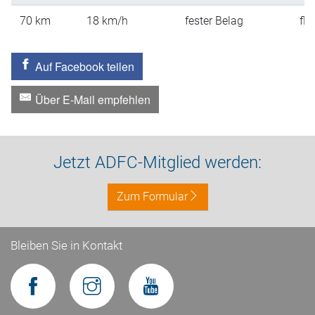
70
km
18
km/h
fester Belag
fla
Auf Facebook teilen
Über E-Mail empfehlen
Jetzt ADFC-Mitglied werden:
Zum Formular
Bleiben Sie in Kontakt