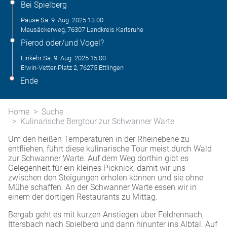
Bei Spielberg
Pause
Sa. 9. Aug. 2025
13:00
Mausäckerweg, 76307 Landkreis Karlsruhe
Pierod oder/und Vogel?
Einkehr
Sa. 9. Aug. 2025
15:00
Erwin-Vetter-Platz 2, 76275 Ettlingen
Ende
Home
Suche
Kulinarische Bergtour zur Schwanner Warte
Um den heißen Temperaturen in der Rheinebene zu
entfliehen, führt diese kulinarische Tour meist durch Wald
zur Schwanner Warte. Auf dem Weg dorthin gibt es
Gelegenheit für ein kleines Picknick, damit wir uns
zwischen den Steigungen erholen können und sie ohne
Mühe schaffen. An der Schwanner Warte essen wir in
einem der dortigen Restaurants zu Mittag.
Bergab geht es mit kurzen Anstiegen über Feldrennach,
Ittersbach nach Spielberg und dann hinunter ins Albtal. Auf