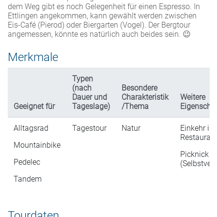
dem Weg gibt es noch Gelegenheit für einen Espresso. In
Ettlingen angekommen, kann gewählt werden zwischen
Eis-Café (Pierod) oder Biergarten (Vogel). Der Bergtour
angemessen, könnte es natürlich auch beides sein. 😉
Merkmale
Typen
(nach
Besondere
Dauer und
Charakteristik
Weitere
Geeignet für
Tageslage)
/Thema
Eigenscha
Alltagsrad
Tagestour
Natur
Einkehr in
Restaurati
Mountainbike
Picknick
Pedelec
(Selbstver
Tandem
Tourdaten