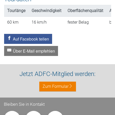
Tourlänge
Geschwindigkeit
Oberflächenqualität
An
60
km
16
km/h
fester Belag
ber
Auf Facebook teilen
Über E-Mail empfehlen
Jetzt ADFC-Mitglied werden:
Zum Formular
Bleiben Sie in Kontakt