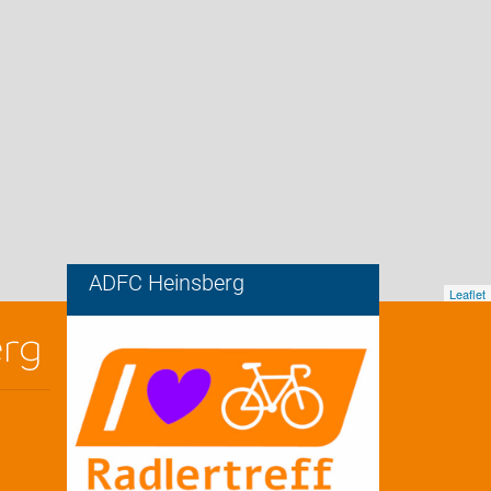
ADFC Heinsberg
Leaflet
erg