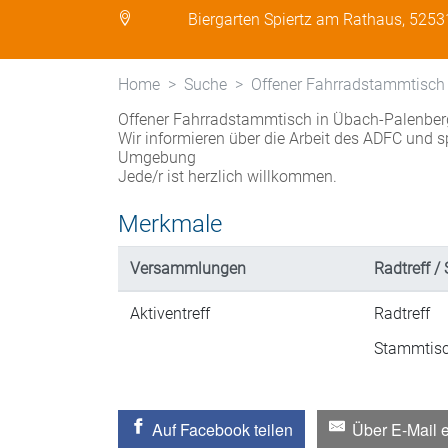
Biergarten Spiertz am Rathaus, 525
Home
Suche
Offener Fahrradstammtisch
Offener Fahrradstammtisch in Übach-Palenber
Wir informieren über die Arbeit des ADFC und
Umgebung
Jede/r ist herzlich willkommen.
Merkmale
Versammlungen
Radtreff / 
Aktiventreff
Radtreff
Stammtis
Auf Facebook teilen
Über E-Mail 