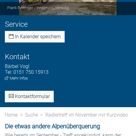
Frank Pettinger / Innsbruck_Venedig
Service
In Kalender speichern
Kontakt
Bärbel
Vogl
Tel:
0151 750 15913
Mehr Infos
Kontaktformular
Home
Suche
Radlertreff im November mit Kurzvideo
Die etwas andere Alpenüberquerung
Wie bereits im September - Treff angekündigt, kann der