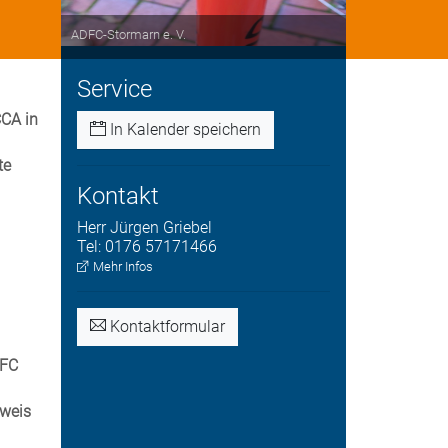
ADFC-Stormarn e. V.
Service
CCA in
In Kalender speichern
te
Kontakt
Herr
Jürgen
Griebel
Tel:
0176 57171466
Mehr Infos
Kontaktformular
DFC
hweis