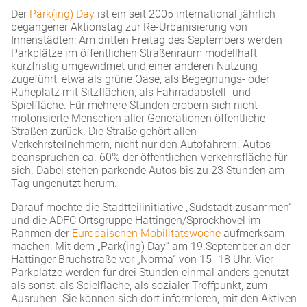
Der
Park(ing) Day
ist ein seit 2005 international jährlich
begangener Aktionstag zur Re-Urbanisierung von
Innenstädten: Am dritten Freitag des Septembers werden
Parkplätze im öffentlichen Straßenraum modellhaft
kurzfristig umgewidmet und einer anderen Nutzung
zugeführt, etwa als grüne Oase, als Begegnungs- oder
Ruheplatz mit Sitzflächen, als Fahrradabstell- und
Spielfläche. Für mehrere Stunden erobern sich nicht
motorisierte Menschen aller Generationen öffentliche
Straßen zurück. Die Straße gehört allen
Verkehrsteilnehmern, nicht nur den Autofahrern. Autos
beanspruchen ca. 60% der öffentlichen Verkehrsfläche für
sich. Dabei stehen parkende Autos bis zu 23 Stunden am
Tag ungenutzt herum.
Darauf möchte die Stadtteilinitiative „Südstadt zusammen“
und die ADFC Ortsgruppe Hattingen/Sprockhövel im
Rahmen der
Europäischen Mobilitätswoche
aufmerksam
machen: Mit dem „Park(ing) Day“ am 19.September an der
Hattinger Bruchstraße vor „Norma“ von 15 -18 Uhr. Vier
Parkplätze werden für drei Stunden einmal anders genutzt
als sonst: als Spielfläche, als sozialer Treffpunkt, zum
Ausruhen. Sie können sich dort informieren, mit den Aktiven