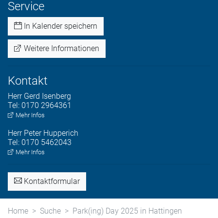
Service
In Kalender speichern
Weitere Informationen
Kontakt
Herr
Gerd
Isenberg
Tel:
0170 2964361
Mehr Infos
Herr
Peter
Hupperich
Tel:
0170 5462043
Mehr Infos
Kontaktformular
Home
Suche
Park(ing) Day 2025 in Hattingen