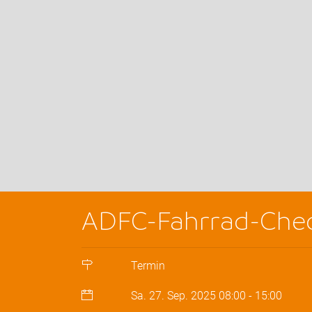
ADFC-Fahrrad-Chec
Termin
Sa. 27. Sep. 2025
08:00
-
15:00