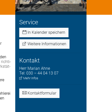
Martin Wilde
Service
In Kalender speichern
r
Weitere Informationen
­den
Kontakt
rich­ti­
k­stät­
Herr
Marian
Ahne
Tel:
030 – 44 04 13 07
Mehr Infos
ere
Kontaktformular
ehlerei
nen