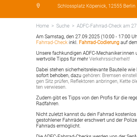
Schlossplatz Köpenick, 12555 Berlin
Home
Suche
ADFC-Fahrrad-Check am 27
Am Samstag, den 27.09.2025 (10:00 - 17:00 Uhr)
Fahrrad-Check
inkl.
Fahrrad-Codierung
auf dem
Unsere fach­kun­di­gen ADFC-Mecha­ni­ker:inne
wertvolle Tipps für mehr
Verkehrssicherheit!
Dabei ste­hen sicher­heits­re­le­vante Bau­teile wi
sofort beho­ben, dazu
gehören: Brem­sen ein­stel­l
gen Sitz prü­fen, Reflek­to­ren anbrin­gen, Kette ö
ten ver­wie­sen.
Zudem gibt es Tipps von den Profis für die regel
Rad­fah­ren
.
Nicht zuletzt kannst du dein Fahrrad kostenlos 
gestohlener Fahrräder erschwert und der Polize
Fahrrads ermöglicht.
Die ADFC-Fahrrad-Checks werden von der Sen