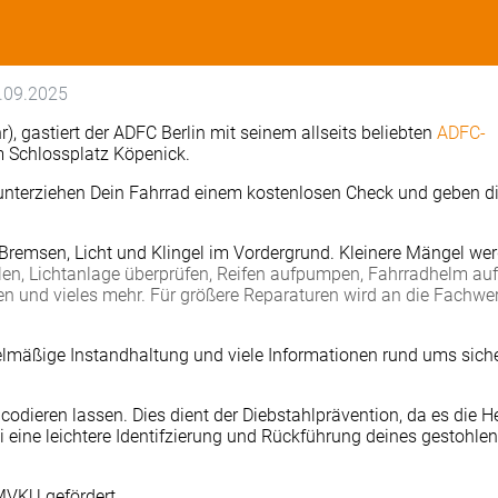
.09.2025
, gastiert der ADFC Berlin mit seinem allseits beliebten
ADFC-
 Schlossplatz Köpenick.
n unterziehen Dein Fahrrad einem kostenlosen Check und geben di
e Brem­sen, Licht und Klin­gel im Vor­der­grund. Klei­nere Män­gel wer
en, Licht­an­lage über­prü­fen, Rei­fen auf­pum­pen, Fahr­rad­helm auf 
len und vie­les mehr. Für grö­ßere Repa­ra­tu­ren wird an die Fach­wer
­mä­ßige Instand­hal­tung und viele Infor­ma­ti­o­nen rund ums sich
codieren lassen. Dies dient der Diebstahlprävention, da es die H
i eine leichtere Identifzierung und Rückführung deines gestohle
MVKU gefördert.