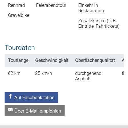
Rennrad
Feierabendtour
Einkehr in
Restauration
Gravelbike
Zusatzkosten ( z.B.
Eintritte, Fährtickets)
Tourdaten
Tourlänge
Geschwindigkeit
Oberflächenqualität
An
62
km
25
km/h
durchgehend
fla
Asphalt
Auf Facebook teilen
Über E-Mail empfehlen