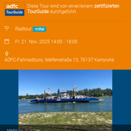
Diese Tour wird von einer/einem
zertifizierten
TourGuide
durchgeführt.
Radtour
mittel
Fr. 21. Nov. 2025
14:00
-
18:00
ADFC-Fahrradbüro, Welfenstraße 13, 76137 Karlsruhe
Martin Baumgartner