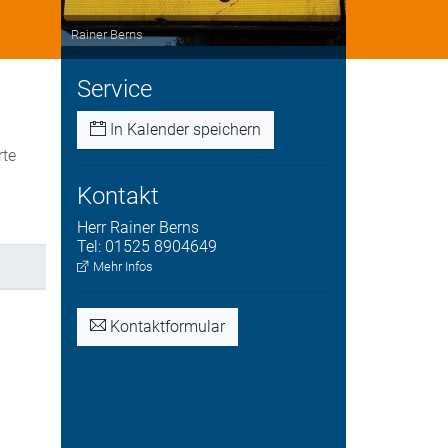
Rainer Berns
Service
In Kalender speichern
rte
Kontakt
Herr
Rainer
Berns
Tel:
01525 8904649
Mehr Infos
Kontaktformular