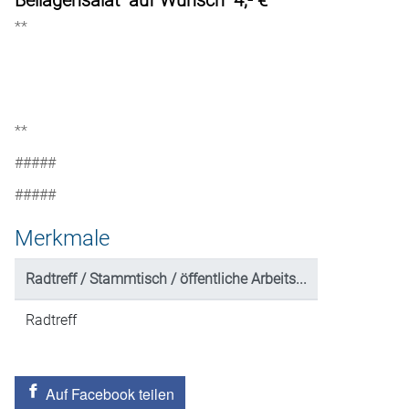
Beilagensalat auf Wunsch 4,- €
**
**
#####
#####
Merkmale
Radtreff / Stammtisch / öffentliche Arbeits...
Radtreff
Auf Facebook teilen