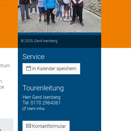
© 2025, Gerd Isenberg
Service
ntrum
In Kalender speichern
n
Tourenleitung
pe
Herr
Gerd
Isenberg
Tel:
0170 2964361
Mehr Infos
Kontaktformular
n