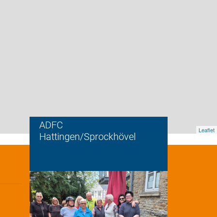
ADFC
Leaflet
Hattingen/Sprockhövel