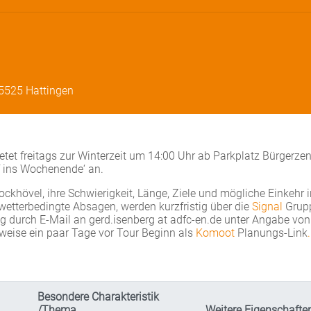
45525 Hattingen
etet freitags zur Winterzeit um 14:00 Uhr ab Parkplatz Bürgerze
f ins Wochenende‘ an.
khövel, ihre Schwierigkeit, Länge, Ziele und mögliche Einkehr i
etterbedingte Absagen, werden kurzfristig über die
Signal
Grup
durch E-Mail an gerd.isenberg at adfc-en.de unter Angabe von
eise ein paar Tage vor Tour Beginn als
Komoot
Planungs-Link
.
Besondere Charakteristik
/Thema
Weitere Eigenschafte