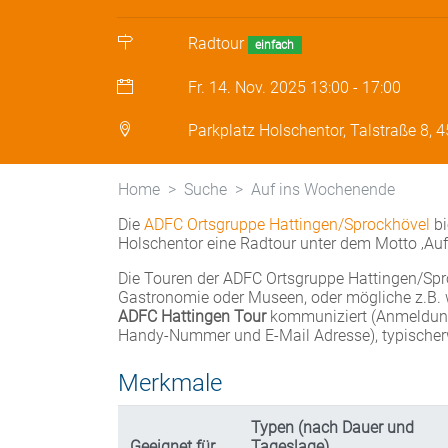
Radtour
einfach
Fr. 14. Nov. 2025
13:00
-
17:00
Parkplatz Holschentor, Talstraße 8, 
Home
Suche
Auf ins Wochenende
Die
ADFC Ortsgruppe Hattingen/Sprockhövel
bi
Holschentor eine Radtour unter dem Motto ‚Au
Die Touren der ADFC Ortsgruppe Hattingen/Sproc
Gastronomie oder Museen, oder mögliche z.B. w
ADFC Hattingen Tour
kommuniziert (Anmeldung 
Handy-Nummer und E-Mail Adresse), typischerw
Merkmale
Typen (nach Dauer und
Geeignet für
Tageslage)