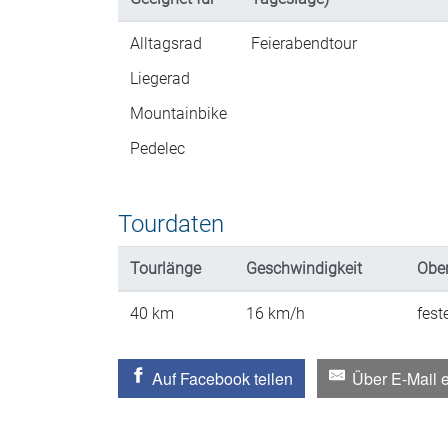
Alltagsrad
Feierabendtour
Liegerad
Mountainbike
Pedelec
Tourdaten
Tourlänge
Geschwindigkeit
Ober
40
km
16
km/h
fest
Auf Facebook teilen
Über E-Mail 