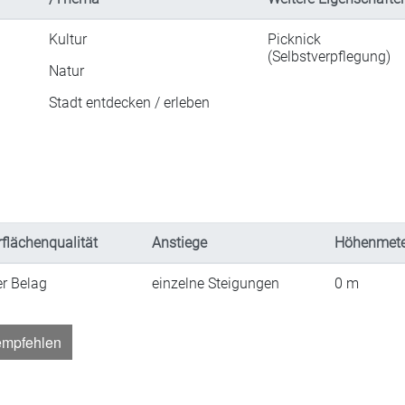
Kultur
Picknick
(Selbstverpflegung)
Natur
Stadt entdecken / erleben
flächenqualität
Anstiege
Höhenmete
er Belag
einzelne Steigungen
0
m
empfehlen