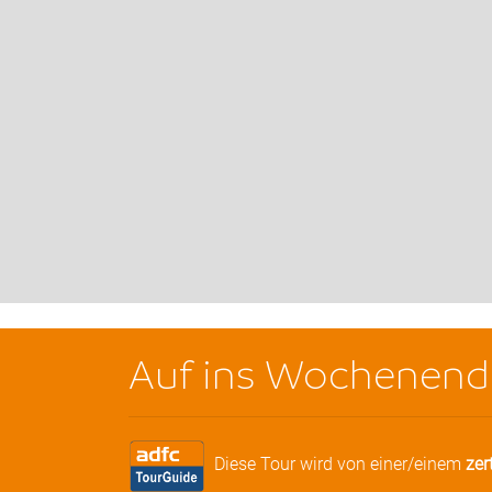
Auf ins Wochenend
Diese Tour wird von einer/einem
zer