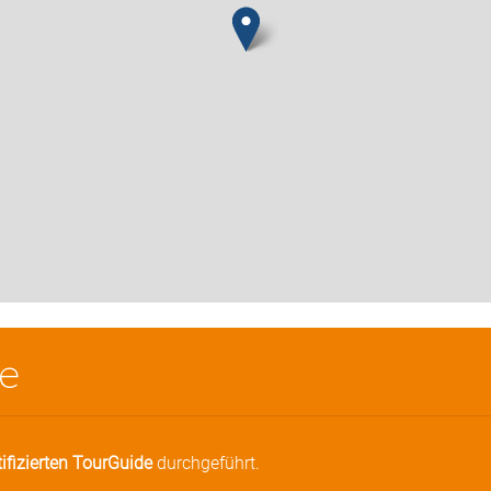
e
tifizierten TourGuide
durchgeführt.