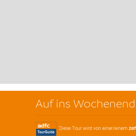
Auf ins Wochenend
Diese Tour wird von einer/einem
zer