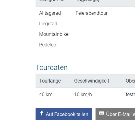
Alltagsrad
Feierabendtour
Liegerad
Mountainbike
Pedelec
Tourdaten
Tourlänge
Geschwindigkeit
Ober
40
km
16
km/h
fest
Auf Facebook teilen
Über E-Mail 