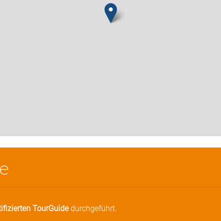
e
tifizierten TourGuide
durchgeführt.