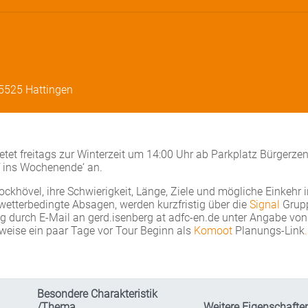
45525 Hattingen
etet freitags zur Winterzeit um 14:00 Uhr ab Parkplatz Bürgerze
f ins Wochenende‘ an.
khövel, ihre Schwierigkeit, Länge, Ziele und mögliche Einkehr i
etterbedingte Absagen, werden kurzfristig über die
Signal
Grup
durch E-Mail an gerd.isenberg at adfc-en.de unter Angabe von
eise ein paar Tage vor Tour Beginn als
Komoot
Planungs-Link
.
Besondere Charakteristik
/Thema
Weitere Eigenschafte