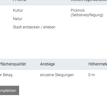
Kultur
Picknick
(Selbstverpflegung)
Natur
Stadt entdecken / erleben
flächenqualität
Anstiege
Höhenmete
er Belag
einzelne Steigungen
0
m
empfehlen