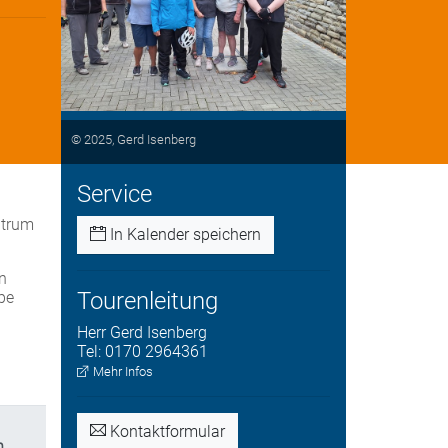
© 2025, Gerd Isenberg
Service
ntrum
In Kalender speichern
n
Tourenleitung
pe
Herr
Gerd
Isenberg
Tel:
0170 2964361
Mehr Infos
Kontaktformular
n