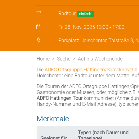
Radtour
einfach
Fr. 28. Nov. 2025
13:00
-
17:00
Parkplatz Holschentor, Talstraße 8, 
Home
Suche
Auf ins Wochenende
Die
ADFC Ortsgruppe Hattingen/Sprockhövel
bi
Holschentor eine Radtour unter dem Motto ‚Au
Die Touren der ADFC Ortsgruppe Hattingen/Sproc
Gastronomie oder Museen, oder mögliche z.B. w
ADFC Hattingen Tour
kommuniziert (Anmeldung 
Handy-Nummer und E-Mail Adresse), typischerw
Merkmale
Typen (nach Dauer und
Geeignet für
Tageslage)