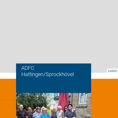
ADFC
Leaflet
Hattingen/Sprockhövel