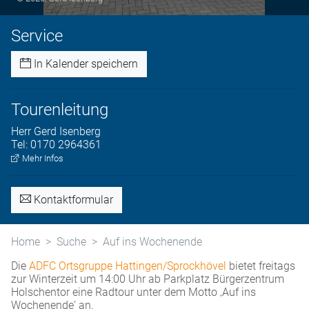
Service
In Kalender speichern
Tourenleitung
Herr
Gerd
Isenberg
Tel:
0170 2964361
Mehr Infos
Kontaktformular
Home
Suche
Auf ins Wochenende
Die
ADFC Ortsgruppe Hattingen/Sprockhövel
bietet freitags
zur Winterzeit um 14:00 Uhr ab Parkplatz Bürgerzentrum
Holschentor eine Radtour unter dem Motto ‚Auf ins
Wochenende‘ an.