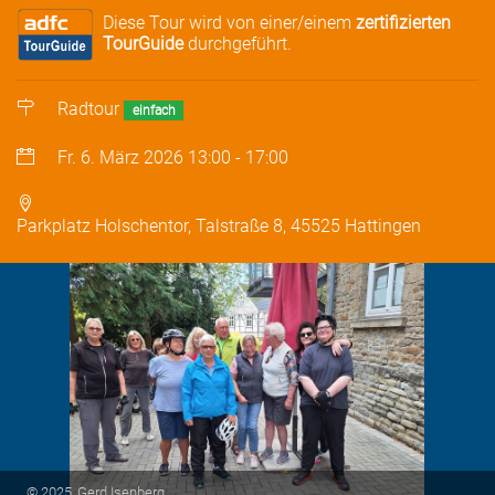
Diese Tour wird von einer/einem
zertifizierten
TourGuide
durchgeführt.
Radtour
einfach
Fr. 6. März 2026
13:00
-
17:00
Parkplatz Holschentor, Talstraße 8, 45525 Hattingen
© 2025, Gerd Isenberg