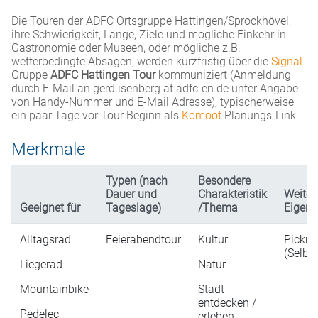
Die Touren der ADFC Ortsgruppe Hattingen/Sprockhövel,
ihre Schwierigkeit, Länge, Ziele und mögliche Einkehr in
Gastronomie oder Museen, oder mögliche z.B.
wetterbedingte Absagen, werden kurzfristig über die
Signal
Gruppe
ADFC Hattingen Tour
kommuniziert (Anmeldung
durch E-Mail an gerd.isenberg at adfc-en.de unter Angabe
von Handy-Nummer und E-Mail Adresse), typischerweise
ein paar Tage vor Tour Beginn als
Komoot
Planungs-Link
.
Merkmale
Typen (nach
Besondere
Dauer und
Charakteristik
Weiter
Geeignet für
Tageslage)
/Thema
Eigens
Alltagsrad
Feierabendtour
Kultur
Pickni
(Selbs
Liegerad
Natur
Mountainbike
Stadt
entdecken /
Pedelec
erleben