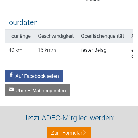
Tourdaten
Tourlänge
Geschwindigkeit
Oberflächenqualität
An
40
km
16
km/h
fester Belag
ein
St
Auf Facebook teilen
Über E-Mail empfehlen
Jetzt ADFC-Mitglied werden:
Zum Formular