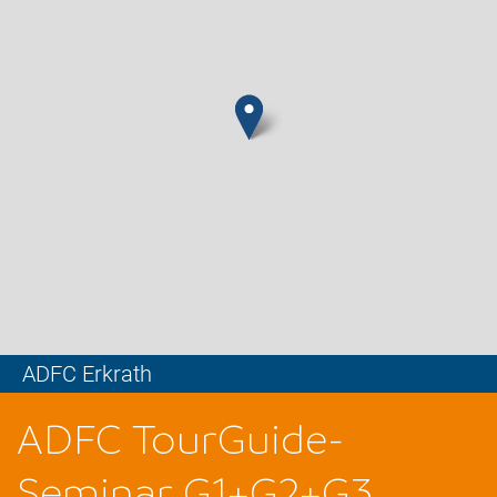
ADFC Erkrath
Leaflet
ADFC TourGuide-
Seminar G1+G2+G3