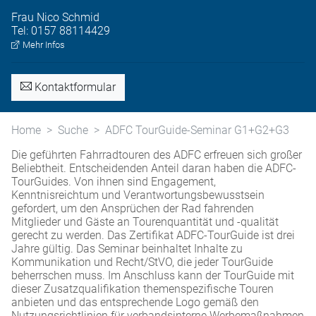
Frau
Nico
Schmid
Tel:
0157 88114429
Mehr Infos
Kontaktformular
Home
Suche
ADFC TourGuide-Seminar G1+G2+G3
Die geführten Fahrradtouren des ADFC erfreuen sich großer
Beliebtheit. Entscheidenden Anteil daran haben die ADFC-
TourGuides. Von ihnen sind Engagement,
Kenntnisreichtum und Verantwortungsbewusstsein
gefordert, um den Ansprüchen der Rad fahrenden
Mitglieder und Gäste an Tourenquantität und -qualität
gerecht zu werden. Das Zertifikat ADFC-TourGuide ist drei
Jahre gültig. Das Seminar beinhaltet Inhalte zu
Kommunikation und Recht/StVO, die jeder TourGuide
beherrschen muss. Im Anschluss kann der TourGuide mit
dieser Zusatzqualifikation themenspezifische Touren
anbieten und das entsprechende Logo gemäß den
Nutzungsrichtlinien für verbandsinterne Werbemaßnahmen