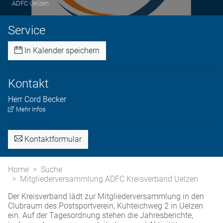
ADFC Uelzen
Service
In Kalender speichern
Kontakt
Herr
Cord
Becker
Mehr Infos
Kontaktformular
Home
Suche
Mitgliederversammlung ADFC Kreisverband Uelzen
Der Kreisverband lädt zur Mitgliederversammlung in den
Clubraum des Postsportverein, Kuhteichweg 2 in Uelzen
ein. Auf der Tagesordnung stehen die Jahresberichte,