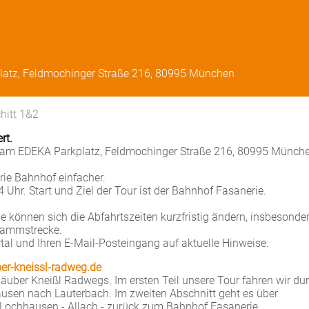
latz, Feldmochinger Straße 216, 80995 München
hitt 1&2
rt.
e, am EDEKA Parkplatz, Feldmochinger Straße 216, 80995 Münch
rie Bahnhof einfacher.
 Uhr. Start und Ziel der Tour ist der Bahnhof Fasanerie.
 können sich die Abfahrtszeiten kurzfristig ändern, insbesonde
tammstrecke.
rtal und Ihren E-Mail-Posteingang auf aktuelle Hinweise.
er-kneissl-radweg.de
Räuber Kneißl Radwegs. Im ersten Teil unsere Tour fahren wir du
hausen nach Lauterbach. Im zweiten Abschnitt geht es über
 Lochhausen - Allach - zurück zum Bahnhof Fasanerie.