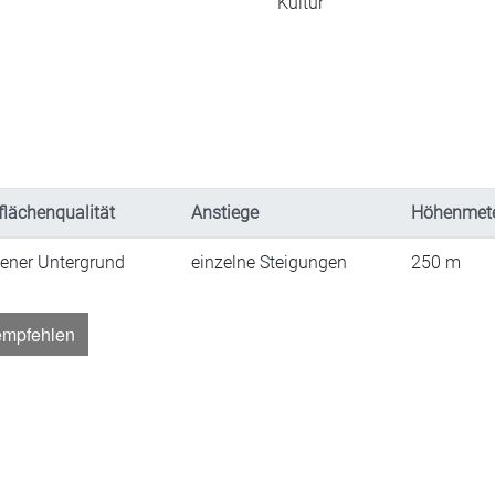
Kultur
flächenqualität
Anstiege
Höhenmet
ener Untergrund
einzelne Steigungen
250
m
empfehlen