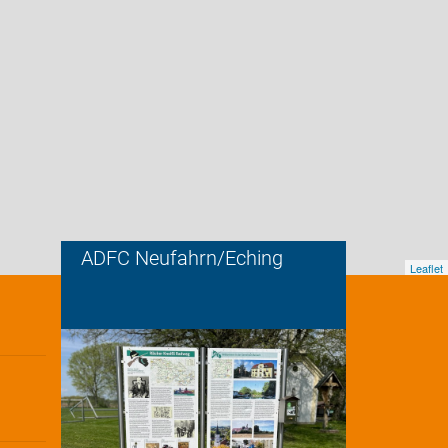
ADFC Neufahrn/Eching
Leaflet