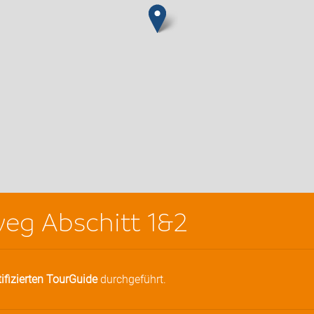
eg Abschitt 1&2
tifizierten TourGuide
durchgeführt.