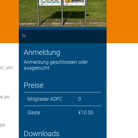
SL
Anmeldung
Anmeldung geschlossen oder
en, um
ausgebucht
Preise
re an
Mitglieder ADFC
0
Gäste
€10.00
rch
Downloads