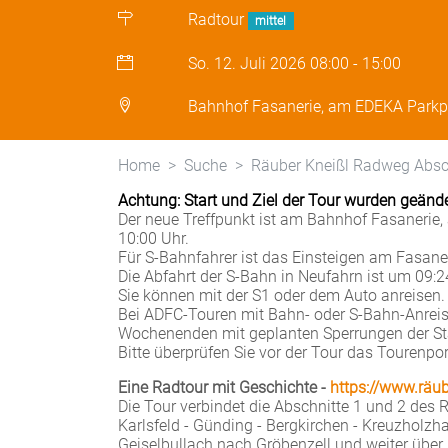
Radtour
mittel
So. 12. Juli 2026
08:00
-
15:00
Bahnhof Fasanerie, am EDEKA Parkp
Home
Suche
Räuber Kneißl Radweg Absc
Achtung: Start und Ziel der Tour wurden geände
Der neue Treffpunkt ist am Bahnhof Fasaneri
10:00 Uhr.
Für S-Bahnfahrer ist das Einsteigen am Fasane
Die Abfahrt der S-Bahn in Neufahrn ist um 09:24
Sie können mit der S1 oder dem Auto anreisen.
Bei ADFC-Touren mit Bahn- oder S-Bahn-Anreise
Wochenenden mit geplanten Sperrungen der S
Bitte überprüfen Sie vor der Tour das Tourenpo
Eine Radtour mit Geschichte -
https://www.räub
Die Tour verbindet die Abschnitte 1 und 2 des 
Karlsfeld - Günding - Bergkirchen - Kreuzholz
Geiselbullach nach Gröbenzell und weiter über