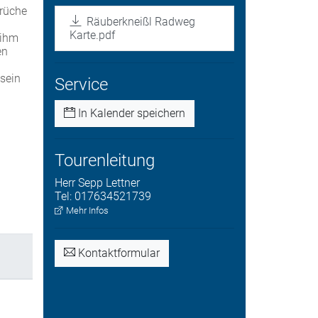
brüche
Räuberkneißl Radweg
Karte.pdf
 ihm
en
 sein
Service
In Kalender speichern
Tourenleitung
Herr
Sepp
Lettner
Tel:
017634521739
Mehr Infos
Kontaktformular