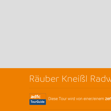
Räuber Kneißl Radw
Diese Tour wird von einer/einem
zer