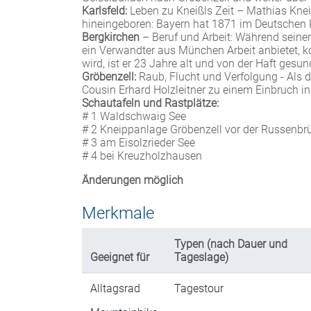
Karlsfeld:
Leben zu Kneißls Zeit – Mathias Kneißl
hineingeboren: Bayern hat 1871 im Deutschen Ka
Bergkirchen
– Beruf und Arbeit: Während seine
ein Verwandter aus München Arbeit anbietet, ko
wird, ist er 23 Jahre alt und von der Haft gesund
Gröbenzell:
Raub, Flucht und Verfolgung - Als d
Cousin Erhard Holzleitner zu einem Einbruch in 
Schautafeln und Rastplätze:
# 1 Waldschwaig See
# 2 Kneippanlage Gröbenzell vor der Russenbrü
# 3 am Eisolzrieder See
# 4 bei Kreuzholzhausen
Änderungen möglich
Merkmale
Typen (nach Dauer und
Geeignet für
Tageslage)
Alltagsrad
Tagestour