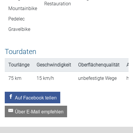
Restauration
Mountainbike
Pedelec
Gravelbike
Tourdaten
Tourlänge
Geschwindigkeit
Oberflächenqualität
An
75
km
15
km/h
unbefestigte Wege
hü
Auf Facebook teilen
Über E-Mail empfehlen