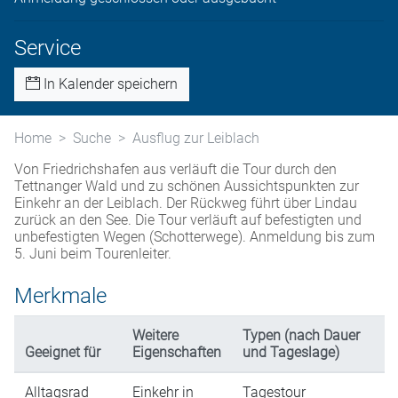
Service
In Kalender speichern
Home
Suche
Ausflug zur Leiblach
Von Friedrichshafen aus verläuft die Tour durch den
Tettnanger Wald und zu schönen Aussichtspunkten zur
Einkehr an der Leiblach. Der Rückweg führt über Lindau
zurück an den See. Die Tour verläuft auf befestigten und
unbefestigten Wegen (Schotterwege). Anmeldung bis zum
5. Juni beim Tourenleiter.
Merkmale
Weitere
Typen (nach Dauer
Geeignet für
Eigenschaften
und Tageslage)
Alltagsrad
Einkehr in
Tagestour